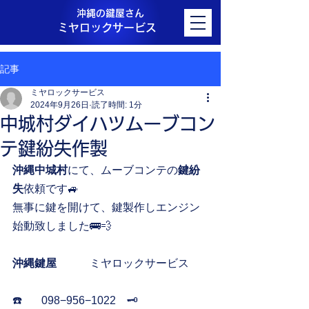
沖縄の鍵屋さん
ミヤロックサービス
記事
ミヤロックサービス
2024年9月26日
読了時間: 1分
中城村ダイハツムーブコン
テ鍵紛失作製
沖縄中城村
にて、ムーブコンテの
鍵紛
失
依頼です🚙
無事に鍵を開けて、鍵製作しエンジン
始動致しました🚌💨
沖縄鍵屋
　　　ミヤロックサービス
☎️       098−956−1022    🗝️