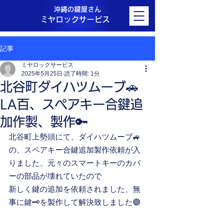
沖縄の鍵屋さん
ミヤロックサービス
記事
ミヤロックサービス
2025年5月25日
読了時間: 1分
北谷町ダイハツムーブ🚗
LA百、スペアキー合鍵追
加作製、製作🔑
北谷町上勢頭にて、ダイハツムーブ🚙
の、スペアキー合鍵追加製作依頼が入
りました、元々のスマートキーのカバ
ーの部品が壊れていたので
新しく鍵の追加を依頼されました、無
事に鍵🗝️を製作して解決致しました🟣