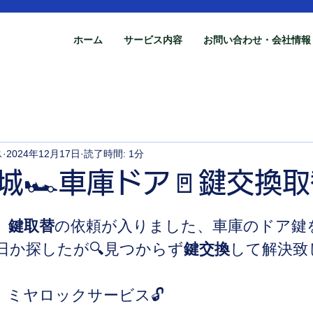
ホーム
サービス内容
お問い合わせ・会社情報
ス
2024年12月17日
読了時間: 1分
城🏎️車庫ドア🚪鍵交換
、
鍵取替
の依頼が入りました、車庫のドア鍵
日か探したが🔍見つからず
鍵交換
して解決致
　ミヤロックサービス🔓