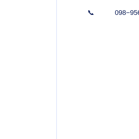
📞　　　098−956−