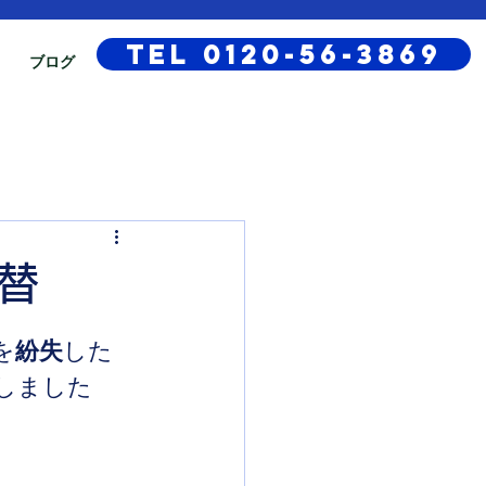
TEL 0120-56-3869
ブログ
取替
を
紛失
した
しました