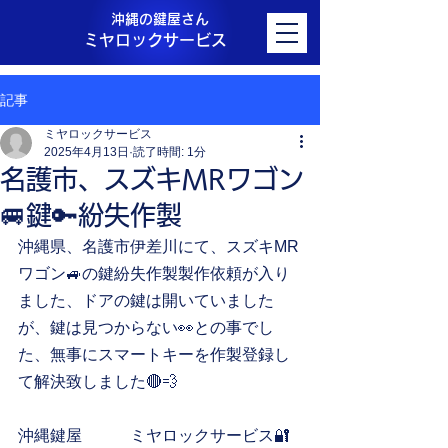
沖縄の鍵屋さん
ミヤロックサービス
記事
ミヤロックサービス
2025年4月13日
読了時間: 1分
名護市、スズキMRワゴン
🚐鍵🔑紛失作製
沖縄県、名護市伊差川にて、スズキMR
ワゴン🚙の鍵紛失作製製作依頼が入り
ました、ドアの鍵は開いていました
が、鍵は見つからない👀との事でし
た、無事にスマートキーを作製登録し
て解決致しました🔴💨
沖縄鍵屋　　　ミヤロックサービス🔐