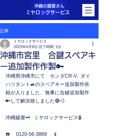
沖縄の鍵屋さん
ミヤロックサービス
記事
ミヤロックサービス
2025年4月9日
読了時間: 1分
沖縄市宮里 合鍵スペアキ
ー追加製作作製🔑
沖縄県沖縄市にて　ホンダCR-V,  ダイ
ハツタント🚙のスペアキー追加製作依
頼が入りました、無事に合鍵追加製作
🔑して解決致しました🔴💨
沖縄鍵屋🗝️   ミヤロックサービス🔒
☎️     0120-56-3869     📱