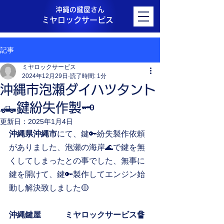
沖縄の鍵屋さん
ミヤロックサービス
記事
ミヤロックサービス
2024年12月29日
読了時間: 1分
沖縄市泡瀬ダイハツタント
🛻鍵紛失作製🗝️
更新日：
2025年1月4日
沖縄県沖縄市
にて、鍵🔑紛失製作依頼
がありました、泡瀬の海岸🌊で鍵を無
くしてしまったとの事でした、無事に
鍵を開けて、鍵🔑製作してエンジン始
動し解決致しました🟡
沖縄鍵屋　　　ミヤロックサービス🔏