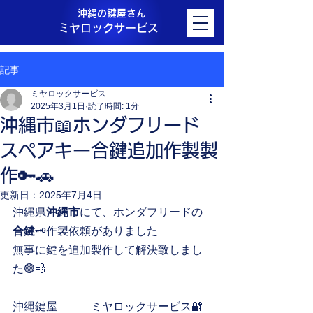
沖縄の鍵屋さん
ミヤロックサービス
記事
ミヤロックサービス
2025年3月1日
読了時間: 1分
沖縄市📖ホンダフリード
スペアキー合鍵追加作製製
作🔑🚗
更新日：
2025年7月4日
沖縄県
沖縄市
にて、ホンダフリードの
合鍵
🗝️作製依頼がありました
無事に鍵を追加製作して解決致しまし
た🟢💨
沖縄鍵屋　　　ミヤロックサービス🔐