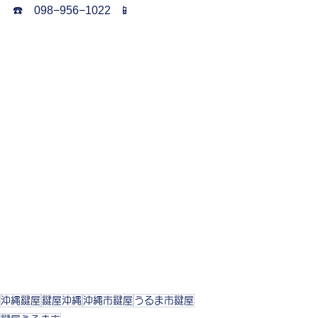
☎️    098−956−1022   📱
沖縄鍵屋
鍵屋沖縄
沖縄市鍵屋
うるま市鍵屋