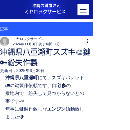
沖縄の鍵屋さん
ミヤロックサービス
記事
ミヤロックサービス
2024年11月3日
読了時間: 1分
沖縄県八重瀬町スズキ🎨鍵
🔑紛失作製
更新日：
2025年6月30日
沖縄県八重瀬町
にて、スズキパレット
🚛の鍵製作依頼です、自宅🏠の
敷地内で　紛失して見つからないとの
事です🗝️
無事に鍵製作致し💨
エンジン
始動致し
ました🔴