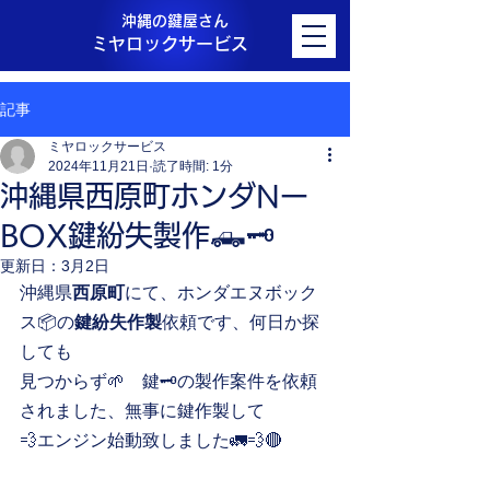
沖縄の鍵屋さん
ミヤロックサービス
記事
ミヤロックサービス
2024年11月21日
読了時間: 1分
沖縄県西原町ホンダNー
BOX鍵紛失製作🛻🗝️
更新日：
3月2日
沖縄県
西原町
にて、ホンダエヌボック
ス📦の
鍵紛失作製
依頼です、何日か探
しても
見つからず🌱　鍵🗝️の製作案件を依頼
されました、無事に鍵作製して
💨エンジン始動致しました🚛💨🔴