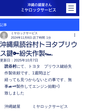
沖縄の鍵屋さん
ミヤロックサービス
記事
ミヤロックサービス
2024年11月8日
読了時間: 1分
沖縄県読谷村トヨタプリウ
ス鍵🔑紛失作製🏎️
更新日：
2025年10月7日
読谷村
にて、トヨタ　プリウス鍵紛失
作製依頼です、1週間ほど
経っても見つからないとの事です、無
事🚙🗝️製作してエンジン始動💨
致しました
沖縄鍵屋　　　ミヤロックサービス