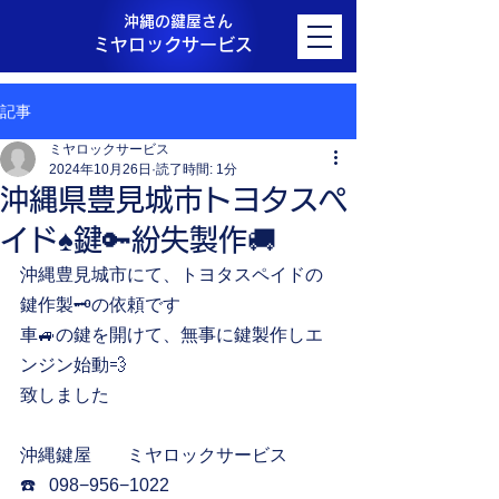
沖縄の鍵屋さん
ミヤロックサービス
記事
ミヤロックサービス
2024年10月26日
読了時間: 1分
沖縄県豊見城市トヨタスペ
イド♠️鍵🔑紛失製作🚚
沖縄豊見城市にて、トヨタスペイドの
鍵作製🗝️の依頼です
車🚙の鍵を開けて、無事に鍵製作しエ
ンジン始動💨
致しました
沖縄鍵屋　　ミヤロックサービス
☎️   098−956−1022