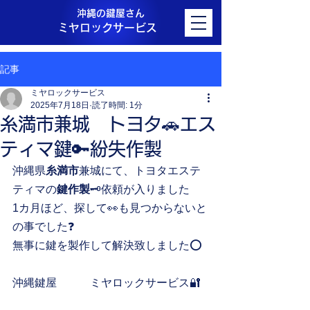
沖縄の鍵屋さん
ミヤロックサービス
記事
ミヤロックサービス
2025年7月18日
読了時間: 1分
糸満市兼城 トヨタ🚗エス
ティマ鍵🔑紛失作製
沖縄県
糸満市
兼城にて、トヨタエステ
ティマの
鍵作製
🗝️依頼が入りました
1カ月ほど、探して👀も見つからないと
の事でした❓
無事に鍵を製作して解決致しました⭕️
沖縄鍵屋　　　ミヤロックサービス🔐